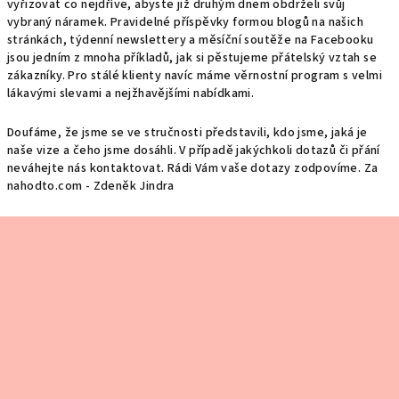
vyřizovat co nejdříve, abyste již druhým dnem obdrželi svůj
vybraný náramek. Pravidelné příspěvky formou blogů na našich
stránkách, týdenní newslettery a měsíční soutěže na Facebooku
jsou jedním z mnoha příkladů, jak si pěstujeme přátelský vztah se
zákazníky. Pro stálé klienty navíc máme věrnostní program s velmi
lákavými slevami a nejžhavějšími nabídkami.
Doufáme, že jsme se ve stručnosti představili, kdo jsme, jaká je
naše vize a čeho jsme dosáhli. V případě jakýchkoli dotazů či přání
neváhejte nás kontaktovat. Rádi Vám vaše dotazy zodpovíme. Za
nahodto.com - Zdeněk Jindra
Z
á
p
a
t
í