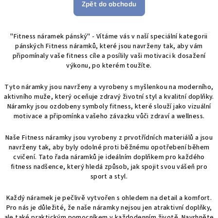
Zpět do obchodu
"Fitness náramek pánský" - Vítáme vás v naší speciální kategorii
pánských Fitness náramků, které jsou navrženy tak, aby vám
připomínaly vaše fitness cíle a posílily vaši motivaci k dosažení
výkonu, po kterém toužíte.
Tyto náramky jsou navrženy a vyrobeny s myšlenkou na moderního,
aktivního muže, který oceňuje zdravý životní styl a kvalitní doplňky.
Náramky jsou ozdobeny symboly fitness, které slouží jako vizuální
motivace a připomínka vašeho závazku vůči zdraví a wellness.
Naše Fitness náramky jsou vyrobeny z prvotřídních materiálů a jsou
navrženy tak, aby byly odolné proti běžnému opotřebení během
cvičení. Tato řada náramků je ideálním doplňkem pro každého
fitness nadšence, který hledá způsob, jak spojit svou vášeň pro
sport a styl.
Každý náramek je pečlivě vytvořen s ohledem na detail a komfort.
Pro nás je důležité, že naše náramky nejsou jen atraktivní doplňky,
ale také praktickým pomocníkem v každodenním životě. Navrhněte