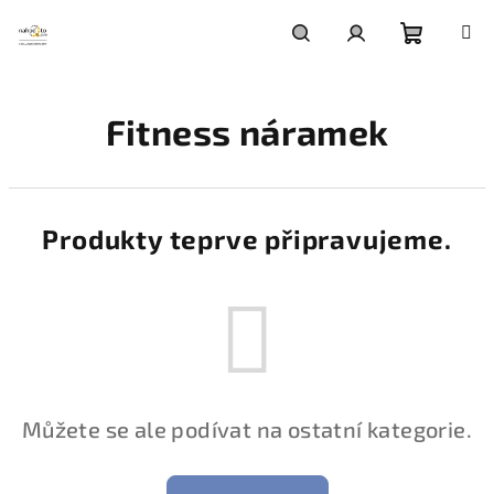
Přejít
na
obsah
Nákupní
Hledat
Přihlášení
Fitness náramek
košík
Produkty teprve připravujeme.
Můžete se ale podívat na ostatní kategorie.