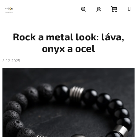
Přejít
na
obsah
Nákupní
Hledat
Přihlášení
Rock a metal look: láva,
košík
onyx a ocel
3.12.2025