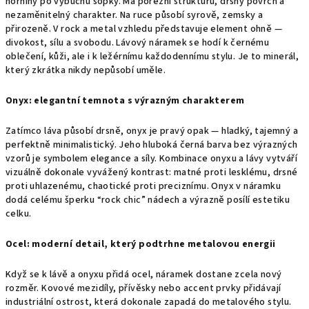
horniny po výbuchu sopky. Má porézní strukturu, drsný povrch a
nezaměnitelný charakter. Na ruce působí syrově, zemsky a
přirozeně. V rock a metal vzhledu představuje element ohně —
divokost, sílu a svobodu. Lávový náramek se hodí k černému
oblečení, kůži, ale i k ležérnímu každodennímu stylu. Je to minerál,
který zkrátka nikdy nepůsobí uměle.
Onyx: elegantní temnota s výrazným charakterem
Zatímco láva působí drsně, onyx je pravý opak — hladký, tajemný a
perfektně minimalistický. Jeho hluboká černá barva bez výrazných
vzorů je symbolem elegance a síly. Kombinace onyxu a lávy vytváří
vizuálně dokonale vyvážený kontrast: matné proti lesklému, drsné
proti uhlazenému, chaotické proti preciznímu. Onyx v náramku
dodá celému šperku “rock chic” nádech a výrazně posílí estetiku
celku.
Ocel: moderní detail, který podtrhne metalovou energii
Když se k lávě a onyxu přidá ocel, náramek dostane zcela nový
rozměr. Kovové mezidíly, přívěsky nebo accent prvky přidávají
industriální ostrost, která dokonale zapadá do metalového stylu.