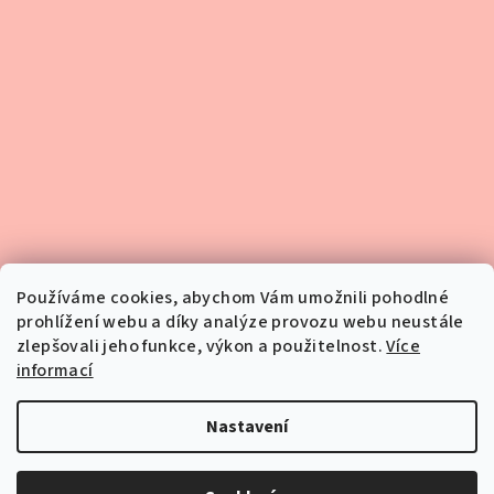
Kontakt
Používáme cookies, abychom Vám umožnili pohodlné
prohlížení webu a díky analýze provozu webu neustále
eshop
@
infofila.cz
zlepšovali jeho funkce, výkon a použitelnost.
Více
720 388 908
informací
Nastavení
Copyright 2026
Nahodto.com
. Všechna práva vyhrazena.