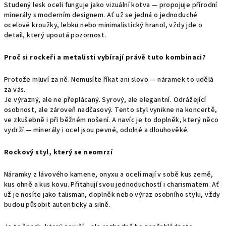
Studený lesk oceli funguje jako vizuální kotva — propojuje přírodní
minerály s moderním designem. Ať už se jedná o jednoduché
ocelové kroužky, lebku nebo minimalistický hranol, vždy jde o
detail, který upoutá pozornost.
Proč si rockeři a metalisti vybírají právě tuto kombinaci?
Protože mluví za ně. Nemusíte říkat ani slovo — náramek to udělá
za vás.
Je výrazný, ale ne přeplácaný. Syrový, ale elegantní. Odrážející
osobnost, ale zároveň nadčasový. Tento styl vynikne na koncertě,
ve zkušebně i při běžném nošení. A navíc je to doplněk, který něco
vydrží — minerály i ocel jsou pevné, odolné a dlouhověké.
Rockový styl, který se neomrzí
Náramky z lávového kamene, onyxu a oceli mají v sobě kus země,
kus ohně a kus kovu. Přitahují svou jednoduchostí i charismatem. Ať
už je nosíte jako talisman, doplněk nebo výraz osobního stylu, vždy
budou působit autenticky a silně.