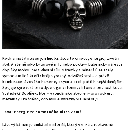
Rock a metal nejsou jen hudba. Jsou to emoce, energie, životní
styl. A stejně jako kytarové riffy nebo poctivý bubenický nářez, i
doplňky mohou nést vlastní sílu. Náramky z minerálů se staly
symbolem lidí, kteří chtějí výrazný, odvážný styl – a právě
kombinace lávového kamene, onyxu a oceli patří k nejžádanějším.
Spojuje syrovost přírody, eleganci temných tónů a pevnost kovu.
Výsledek? Doplňek, který vypadá jako stvořený pro rockery,
metalisty i každého, kdo miluje výrazný vizuální styl.
Láva: energie ze samotného nitra Země
Lávový kámen je unikátní materiál, který vzniká z roztavené