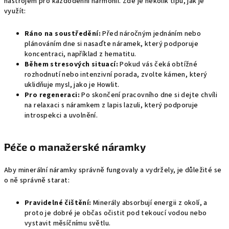
nástrojem pro každodenní harmonii. Zde je několik tipů, jak je
využít:
Ráno na soustředění:
Před náročným jednáním nebo
plánováním dne si nasaďte náramek, který podporuje
koncentraci, například z hematitu.
Během stresových situací:
Pokud vás čeká obtížné
rozhodnutí nebo intenzivní porada, zvolte kámen, který
uklidňuje mysl, jako je Howlit.
Pro regeneraci:
Po skončení pracovního dne si dejte chvíli
na relaxaci s náramkem z lapis lazuli, který podporuje
introspekci a uvolnění.
Péče o manažerské náramky
Aby minerální náramky správně fungovaly a vydržely, je důležité se
o ně správně starat:
Pravidelné čištění:
Minerály absorbují energii z okolí, a
proto je dobré je občas očistit pod tekoucí vodou nebo
vystavit měsíčnímu světlu.