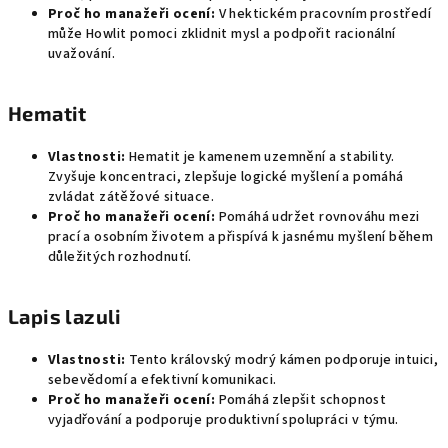
Proč ho manažeři ocení:
V hektickém pracovním prostředí
může Howlit pomoci zklidnit mysl a podpořit racionální
uvažování.
Hematit
Vlastnosti:
Hematit je kamenem uzemnění a stability.
Zvyšuje koncentraci, zlepšuje logické myšlení a pomáhá
zvládat zátěžové situace.
Proč ho manažeři ocení:
Pomáhá udržet rovnováhu mezi
prací a osobním životem a přispívá k jasnému myšlení během
důležitých rozhodnutí.
Lapis lazuli
Vlastnosti:
Tento královský modrý kámen podporuje intuici,
sebevědomí a efektivní komunikaci.
Proč ho manažeři ocení:
Pomáhá zlepšit schopnost
vyjadřování a podporuje produktivní spolupráci v týmu.