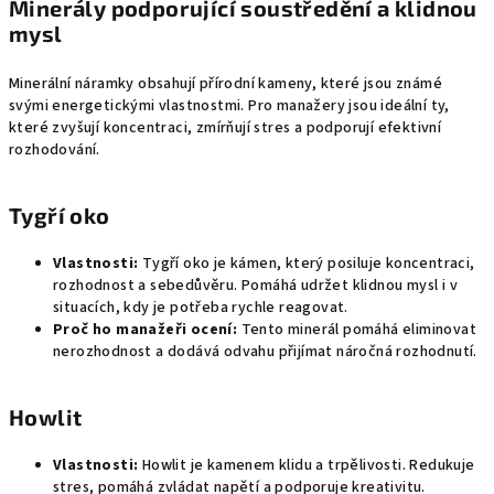
Minerály podporující soustředění a klidnou
mysl
Minerální náramky obsahují přírodní kameny, které jsou známé
svými energetickými vlastnostmi. Pro manažery jsou ideální ty,
které zvyšují koncentraci, zmírňují stres a podporují efektivní
rozhodování.
Tygří oko
Vlastnosti:
Tygří oko je kámen, který posiluje koncentraci,
rozhodnost a sebedůvěru. Pomáhá udržet klidnou mysl i v
situacích, kdy je potřeba rychle reagovat.
Proč ho manažeři ocení:
Tento minerál pomáhá eliminovat
nerozhodnost a dodává odvahu přijímat náročná rozhodnutí.
Howlit
Vlastnosti:
Howlit je kamenem klidu a trpělivosti. Redukuje
stres, pomáhá zvládat napětí a podporuje kreativitu.