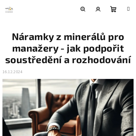
Přejít
na
obsah
Nákupní
Hledat
Přihlášení
Náramky z minerálů pro
košík
manažery - jak podpořit
soustředění a rozhodování
16.12.2024