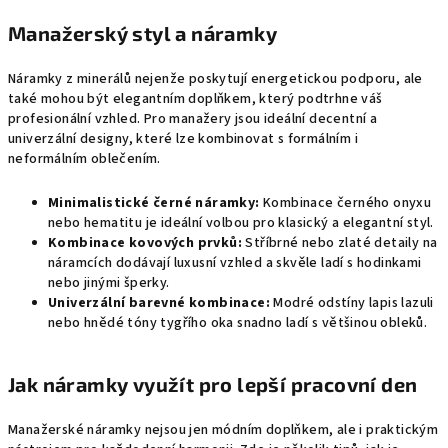
Manažerský styl a náramky
Náramky z minerálů nejenže poskytují energetickou podporu, ale
také mohou být elegantním doplňkem, který podtrhne váš
profesionální vzhled. Pro manažery jsou ideální decentní a
univerzální designy, které lze kombinovat s formálním i
neformálním oblečením.
Minimalistické černé náramky:
Kombinace černého onyxu
nebo hematitu je ideální volbou pro klasický a elegantní styl.
Kombinace kovových prvků:
Stříbrné nebo zlaté detaily na
náramcích dodávají luxusní vzhled a skvěle ladí s hodinkami
nebo jinými šperky.
Univerzální barevné kombinace:
Modré odstíny lapis lazuli
nebo hnědé tóny tygřího oka snadno ladí s většinou obleků.
Jak náramky využít pro lepší pracovní den
Manažerské náramky nejsou jen módním doplňkem, ale i praktickým