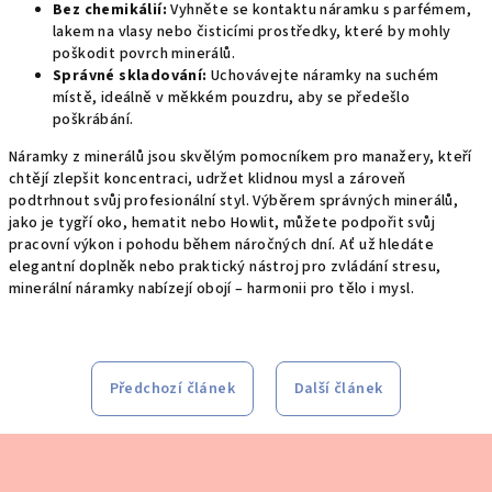
Bez chemikálií:
Vyhněte se kontaktu náramku s parfémem,
lakem na vlasy nebo čisticími prostředky, které by mohly
poškodit povrch minerálů.
Správné skladování:
Uchovávejte náramky na suchém
místě, ideálně v měkkém pouzdru, aby se předešlo
poškrábání.
Náramky z minerálů jsou skvělým pomocníkem pro manažery, kteří
chtějí zlepšit koncentraci, udržet klidnou mysl a zároveň
podtrhnout svůj profesionální styl. Výběrem správných minerálů,
jako je tygří oko, hematit nebo Howlit, můžete podpořit svůj
pracovní výkon i pohodu během náročných dní. Ať už hledáte
elegantní doplněk nebo praktický nástroj pro zvládání stresu,
minerální náramky nabízejí obojí – harmonii pro tělo i mysl.
Předchozí článek
Další článek
Z
á