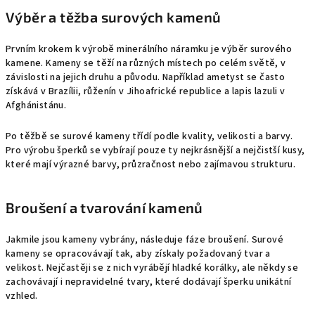
Výběr a těžba surových kamenů
Prvním krokem k výrobě minerálního náramku je výběr surového
kamene. Kameny se těží na různých místech po celém světě, v
závislosti na jejich druhu a původu. Například ametyst se často
získává v Brazílii, růženín v Jihoafrické republice a lapis lazuli v
Afghánistánu.
Po těžbě se surové kameny třídí podle kvality, velikosti a barvy.
Pro výrobu šperků se vybírají pouze ty nejkrásnější a nejčistší kusy,
které mají výrazné barvy, průzračnost nebo zajímavou strukturu.
Broušení a tvarování kamenů
Jakmile jsou kameny vybrány, následuje fáze broušení. Surové
kameny se opracovávají tak, aby získaly požadovaný tvar a
velikost. Nejčastěji se z nich vyrábějí hladké korálky, ale někdy se
zachovávají i nepravidelné tvary, které dodávají šperku unikátní
vzhled.