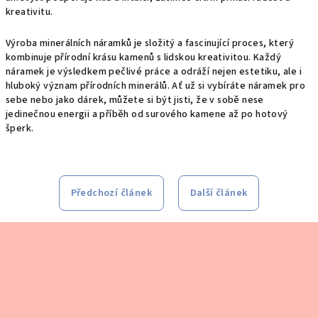
kreativitu.
Výroba minerálních náramků je složitý a fascinující proces, který
kombinuje přírodní krásu kamenů s lidskou kreativitou. Každý
náramek je výsledkem pečlivé práce a odráží nejen estetiku, ale i
hluboký význam přírodních minerálů. Ať už si vybíráte náramek pro
sebe nebo jako dárek, můžete si být jisti, že v sobě nese
jedinečnou energii a příběh od surového kamene až po hotový
šperk.
Předchozí článek
Další článek
Z
á
p
a
t