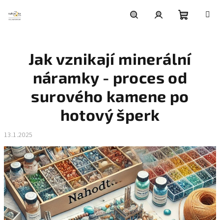
Přejít
na
obsah
Nákupní
Hledat
Přihlášení
Jak vznikají minerální
košík
náramky - proces od
surového kamene po
hotový šperk
13.1.2025