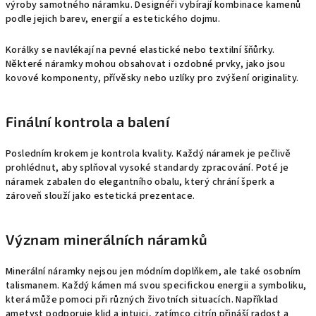
výroby samotného náramku. Designéři vybírají kombinace kamenů
podle jejich barev, energií a estetického dojmu.
Korálky se navlékají na pevné elastické nebo textilní šňůrky.
Některé náramky mohou obsahovat i ozdobné prvky, jako jsou
kovové komponenty, přívěsky nebo uzlíky pro zvýšení originality.
Finální kontrola a balení
Posledním krokem je kontrola kvality. Každý náramek je pečlivě
prohlédnut, aby splňoval vysoké standardy zpracování. Poté je
náramek zabalen do elegantního obalu, který chrání šperk a
zároveň slouží jako estetická prezentace.
Význam minerálních náramků
Minerální náramky nejsou jen módním doplňkem, ale také osobním
talismanem. Každý kámen má svou specifickou energii a symboliku,
která může pomoci při různých životních situacích. Například
ametyst podporuje klid a intuici, zatímco citrín přináší radost a