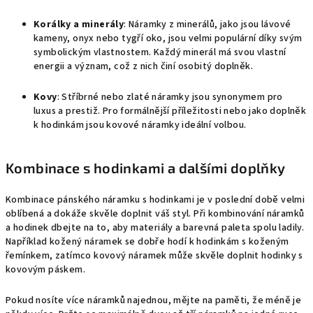
Korálky a minerály
: Náramky z minerálů, jako jsou lávové
kameny, onyx nebo tygří oko, jsou velmi populární díky svým
symbolickým vlastnostem. Každý minerál má svou vlastní
energii a význam, což z nich činí osobitý doplněk.
Kovy
: Stříbrné nebo zlaté náramky jsou synonymem pro
luxus a prestiž. Pro formálnější příležitosti nebo jako doplněk
k hodinkám jsou kovové náramky ideální volbou.
Kombinace s hodinkami a dalšími doplňky
Kombinace pánského náramku s hodinkami je v poslední době velmi
oblíbená a dokáže skvěle doplnit váš styl. Při kombinování náramků
a hodinek dbejte na to, aby materiály a barevná paleta spolu ladily.
Například kožený náramek se dobře hodí k hodinkám s koženým
řemínkem, zatímco kovový náramek může skvěle doplnit hodinky s
kovovým páskem.
Pokud nosíte více náramků najednou, mějte na paměti, že méně je