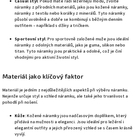
Casual styl
: Pokud máte rádi ležérnější módu, zvolte
náramky z přírodních materiálů, jako jsou kožené náramky,
náramky z textilu nebo korálky z minerálů. Tyto náramky
působí uvolněně a dobře se kombinují s běžným denním
outfitem – například s džíny a tričkem.
Sportovní styl
: Pro sportovně založené muže jsou ideální
náramky z odolných materiálů, jako je guma, silikon nebo
titan. Tyto náramky jsou praktické a odolné, což je činí
vhodnými pro aktivní životní styl.
Materiál jako klíčový faktor
Materiál je jedním z nejdůležitějších aspektů při výběru náramku.
Nejenže určuje styl a vzhled náramku, ale také jeho trvanlivost a
pohodlí při nošení.
Kůže
: Kožené náramky jsou nadčasovým doplňkem, který
přidává na mužnosti a eleganci. Jsou ideální pro ležérní i
elegantní outfity a jejich přirozený vzhled se s časem krásně
vyvíjí.