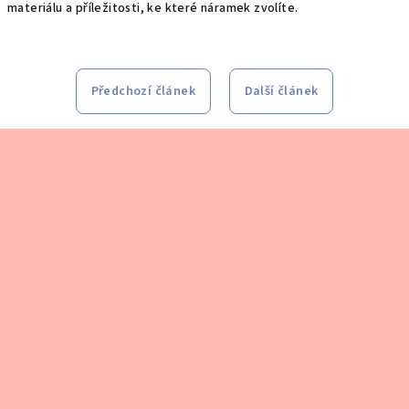
materiálu a příležitosti, ke které náramek zvolíte.
Předchozí článek
Další článek
Z
á
p
a
t
í