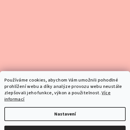
Kontakt
Používáme cookies, abychom Vám umožnili pohodlné
prohlížení webu a díky analýze provozu webu neustále
eshop
@
infofila.cz
zlepšovali jeho funkce, výkon a použitelnost.
Více
720 388 908
informací
Nastavení
Copyright 2026
Nahodto.com
. Všechna práva vyhrazena.