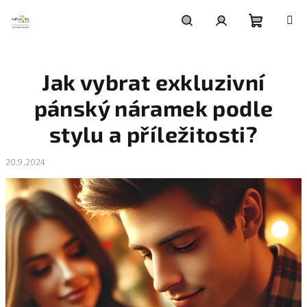
Přejít
na
obsah
Nákupní
Hledat
Přihlášení
Jak vybrat exkluzivní
košík
pánský náramek podle
stylu a příležitosti?
20.9.2024