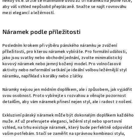
někdy více. Držte se maximálně dvou až tří náramků na jedné ruce,
aby váš vzhled nepůsobil přeplácaně. Snažte se najít rovnováhu
mezi elegancí a ležérností.
Náramek podle příležitosti
Posledním krokem při výběru pánského náramku je zvážení
příležitosti, pro kterou náramek vybíráte. Pro formální události,
jako jsou svatby nebo obchodní jednání, zvolte minimalistický
kovový náramek nebo jemný kožený model. Pro volnočasové
aktivity nebo neformální setkání je ideální volbou ležérnější styl
náramku, například s korálky nebo z látky.
Náramky nejsou jen módním doplňkem, ale i způsobem, jak vyjádřit
svou osobnost. Proto vybírejte s rozvahou a věnujte pozornost
detailům, aby vám náramek přinesl nejen styl, ale i radost z nošení.
Exkluzivní pánský náramek může být dokonalým doplňkem každého
muže. Ať už preferujete eleganci, ležérní styl nebo sportovní
vzhled, na trhu existuje náramek, který bude perfektně odpovídat
vašim potřebám. Stačí se zaměřit na správnou kombinaci stylu,